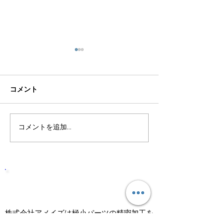
コメント
コメントを追加…
株式会社アメイズは高い
株式会社アメイ
実績と確かな技術で応え
実績と確かな技
る会社です。
る会社です。
株式会社アメイズは高い実績と確
かな技術で応える会社です。
株式会社アメイズは極小パーツの精密加工を