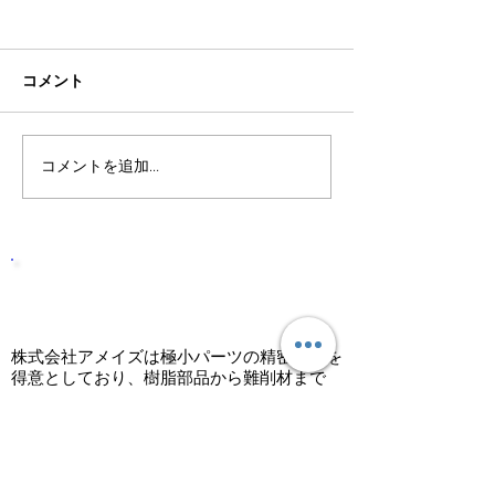
コメント
コメントを追加…
株式会社アメイズは高い
株式会社アメイ
実績と確かな技術で応え
実績と確かな技
る会社です。
る会社です。
株式会社アメイズは高い実績と確
かな技術で応える会社です。
株式会社アメイズは極小パーツの精密加工を
得意としており、樹脂部品から難削材まで
様々な金属加工を承っております。どんなに
難易度が高いニーズにもしっかりと応え、お
客様からの高い信頼を受けております。加工
品の小ロット多ロット、様々なニーズに応え
ております。