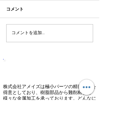
コメント
コメントを追加…
株式会社アメイズは高い
株式会社アメイ
実績と確かな技術で応え
実績と確かな技
る会社です。
る会社です。
株式会社アメイズは高い実績と確
かな技術で応える会社です。
株式会社アメイズは極小パーツの精密加工を
得意としており、樹脂部品から難削材まで
様々な金属加工を承っております。どんなに
難易度が高いニーズにもしっかりと応え、お
客様からの高い信頼を受けております。加工
品の小ロット多ロット、様々なニーズに応え
ております。
製品の精度・価格などお気軽にお問い合わせ
いただければ丁寧・親切・期待に裏切ること