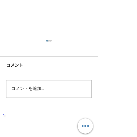
コメント
コメントを追加…
株式会社アメイズは高い
株式会社アメイ
実績と確かな技術で応え
実績と確かな技
る会社です。
る会社です。
株式会社アメイズは高い実績と確
かな技術で応える会社です。