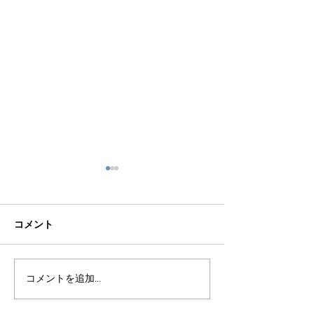
コメント
コメントを追加…
株式会社アメイズは高い
株式会社アメイ
実績と確かな技術で応え
実績と確かな技