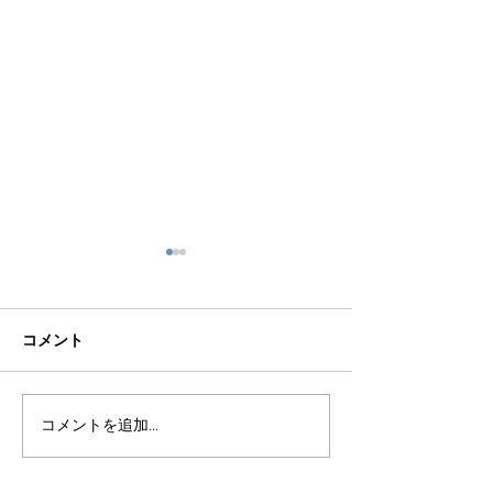
コメント
コメントを追加…
株式会社アメイズは高い
株式会社アメイ
実績と確かな技術で応え
実績と確かな技
る会社です。
る会社です。